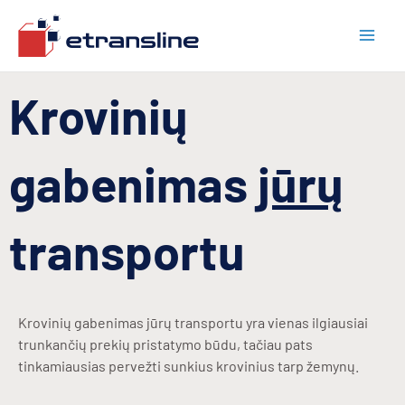
Pereiti
prie
turinio
Krovinių
gabenimas
jūrų
transportu
Krovinių gabenimas jūrų transportu yra vienas ilgiausiai
trunkančių prekių pristatymo būdu, tačiau pats
tinkamiausias pervežti sunkius krovinius tarp žemynų.