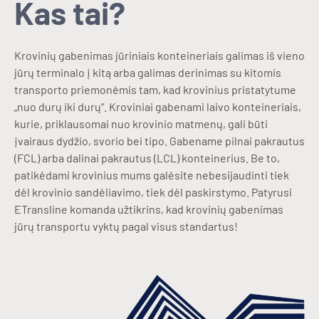
Kas tai?
Krovinių gabenimas jūriniais konteineriais galimas iš vieno
jūrų terminalo į kitą arba galimas derinimas su kitomis
transporto priemonėmis tam, kad krovinius pristatytume
„nuo durų iki durų“. Kroviniai gabenami laivo konteineriais,
kurie, priklausomai nuo krovinio matmenų, gali būti
įvairaus dydžio, svorio bei tipo. Gabename pilnai pakrautus
(FCL) arba dalinai pakrautus (LCL) konteinerius. Be to,
patikėdami krovinius mums galėsite nebesijaudinti tiek
dėl krovinio sandėliavimo, tiek dėl paskirstymo. Patyrusi
ETransline komanda užtikrins, kad krovinių gabenimas
jūrų transportu vyktų pagal visus standartus!